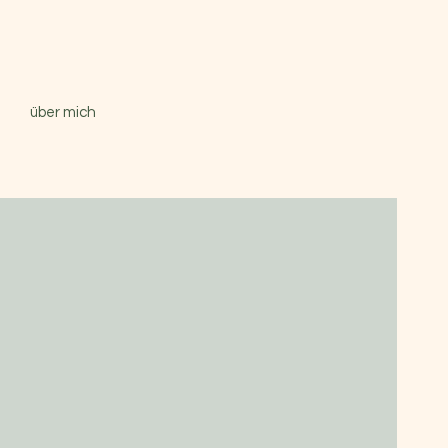
über mich
chön, dass Sie da sind.
 Praxis finden Sie Raum für eine
he, ursachenorientierte Therapie –
ufmerksamkeit und einem Blick für