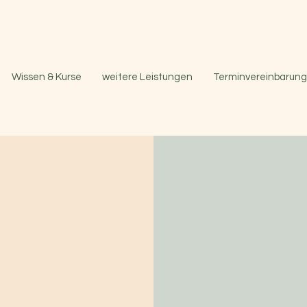
Wissen & Kurse
weitere Leistungen
Terminvereinbarung
S
In meiner
ganzheitlic
mit Zeit, A