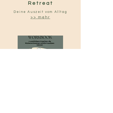
Retreat
Deine Auszeit vom Alltag
>> mehr
Workbook
4 unsichtbare Ursachen,die
Rückenschmerzen auslösen können
>> mehr
Franziska Trost
+49179 6621502
|
info@osteopathie-trost.de