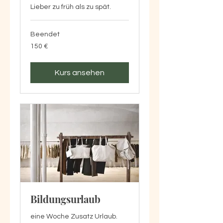
Lieber zu früh als zu spät.
Beendet
150
150 €
Euro
Kurs ansehen
Bildungsurlaub
eine Woche Zusatz Urlaub.