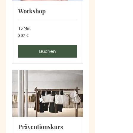
Workshop
15 Min.
397
397 €
Euro
Buchen
Präventionskurs