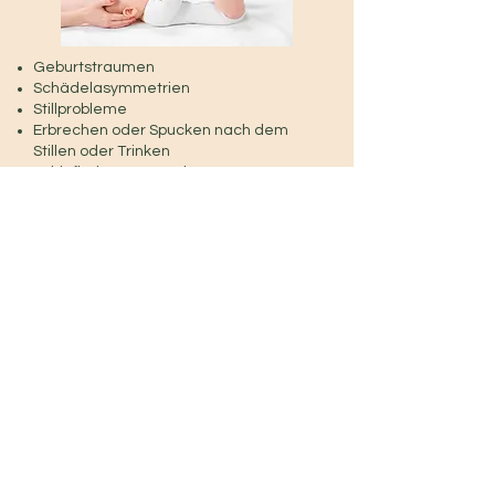
Geburtstraumen
Schädelasymmetrien
Stillprobleme
Erbrechen oder Spucken nach dem
Stillen oder Trinken
Schiefhals, KISS-Syndrom
Häufiges Überstrecken
Schreikinder
Entwicklungsverzögerungen
Schlaf- und Konzentrationsprobleme
>> zurück
Franziska Trost
+49179 6621502
|
info@osteopathie-trost.de
Impressum
Datenschutz